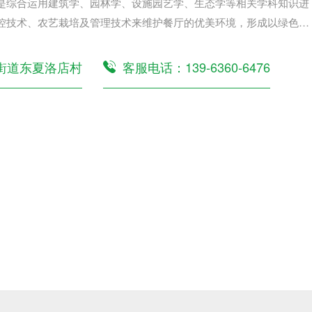
是综合运用建筑学、园林学、设施园艺学、生态学等相关学科知识进
控技术、农艺栽培及管理技术来维护餐厅的优美环境，形成以绿色景
为辅的植物配置格局，结合假山、瀑布...
街道东夏洛店村
客服电话：139-6360-6476